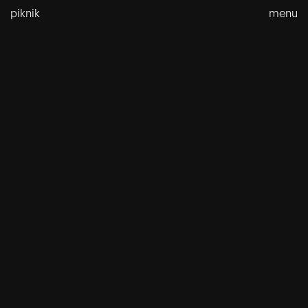
Doorgaan
piknik
menu
naar
inhoud